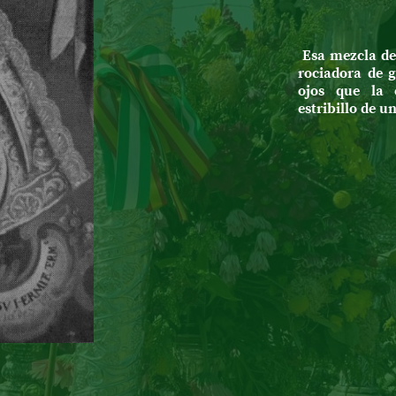
Esa mezcla de 
rociadora de g
ojos que la 
estribillo de u