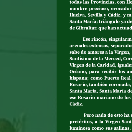
todas las Provincias, con H
nombre precioso, evocador 
Huelva, Sevilla y Cádiz, y m
Santa María; triángulo ya d
de Gibraltar, que han actuad
Ese rincón, singularmente 
arenales extensos, separados
sabe de amores a la Virgen,
Santísima de la Merced, Cor
Virgen de la Caridad, igual
Océano, para recibir los a
hispana; como Puerto Real 
Rosario, también coronada, 
Santa María, Santa María de
ese Rosario mariano de los 
Cádiz.
Pero nada de esto ha sido 
pretéritos, a la Virgen Sa
luminosa como sus salinas,