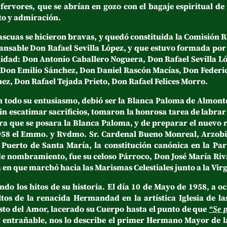
 fervores, que se abrían en gozo con el bagaje espiritual d
to y admiración.
cuas se hicieron bravas, y quedó constituida la Comisión 
cansable Don Rafael Sevilla López, y que estuvo formada por 
calidad: Don Antonio Caballero Noguera, Don Rafael Sevilla L
Don Emilio Sánchez, Don Daniel Rascón Macías, Don Federic
z, Don Rafael Tejada Prieto, Don Rafael Felices Morro.
do su entusiasmo, debió ser la Blanca Paloma de Almonte 
n escatimar sacrificios, tomaron la honrosa tarea de labrar
ra que se posara la Blanca Paloma, y de preparar el nuevo r
1958 el Emmo. y Rvdmo. Sr. Cardenal Bueno Monreal, Arzobis
Puerto de Santa María, la constitución canónica en la Par
de nombramiento, fue su celoso Párroco, Don José María Riva
a en que marchó hacia las Marismas Celestiales junto a la Virg
 hitos de su historia. El día 10 de Mayo de 1958, a och
ltos de la renacida Hermandad en la artística Iglesia de l
isto del Amor, lacerado su Cuerpo hasta el punto de que
“Se p
y entrañable, nos lo describe el primer Hermano Mayor de