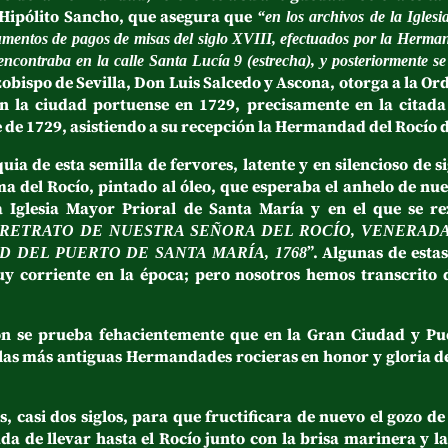
 Hipólito Sancho, que asegura que
“en los archivos de la Igles
umentos de pagos de misas del siglo XVIII, efectuados por la Herman
encontraba en la calle Santa Lucía 9 (estrecha), y posteriormente se
zobispo de Sevilla, Don Luis Salcedo y Ascona, otorga a la O
en la ciudad portuense en 1729, precisamente en la citad
e de 1729, asistiendo a su recepción la Hermandad del Rocío 
 esta semilla de fervores, latente y en silencioso de sigl
a del Rocío, pintado al óleo, que esperaba el anhelo de nue
Iglesia Mayor Prioral de Santa María y en el que se rez
RETRATO DE NUESTRA SEÑORA DEL ROCÍO, VENERADA
”. Algunas de estas
 DEL PUERTO DE SANTA MARÍA, 1768
y corriente en la época; pero nosotros hemos transcrito
prueba fehacientemente que en la Gran Ciudad y Puer
 las más antiguas Hermandades rocieras en honor y gloria d
dos siglos, para que fructificara de nuevo el gozo de 
 de llevar hasta el Rocío junto con la brisa marinera y la