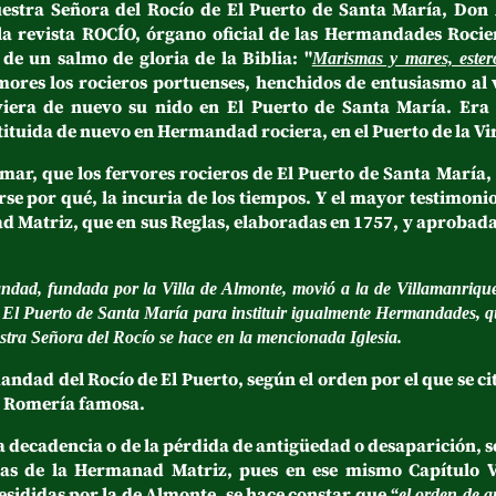
stra Señora del Rocío de El Puerto de Santa María, Don 
la revista ROCÍO, órgano oficial de las Hermandades Rocier
e un salmo de gloria de la Biblia: "
Marismas y mares, ester
amores los rocieros portuenses, henchidos de entusiasmo al
viera de nuevo su nido en El Puerto de Santa María. Era
ituida de nuevo en Hermandad rociera, en el Puerto de la Vi
que los fervores rocieros de El Puerto de Santa María,
berse por qué, la incuria de los tiempos. Y el mayor testimoni
 Matriz, que en sus Reglas, elaboradas en 1757, y aprobada
:
dad, fundada por la Villa de Almonte, movió a la de Villamanrique,
 El Puerto de Santa María para instituir igualmente Hermandades, q
tra Señora del Rocío se hace en la mencionada Iglesia.
ad del Rocío de El Puerto, según el orden por el que se ci
la Romería famosa.
decadencia o de la pérdida de antigüedad o desaparición, 
las de la Hermanad Matriz, pues en ese mismo Capítulo 
sididas por la de Almonte, se hace constar que
“el orden de a