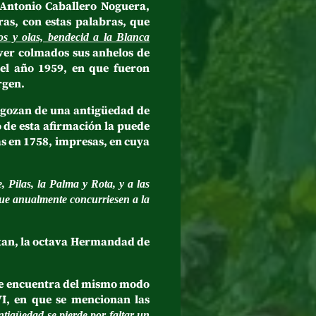
Antonio Caballero Noguera,
as, con estas palabras, que
os y olas, bendecid a la Blanca
 ver colmados sus anhelos de
 el año 1959, en que fueron
rgen.
 gozan de una antigüedad de
o de esta afirmación la puede
s en 1758, impresas, en cuya
 Pilas, la Palma y Rota, y a las
ue anualmente concurriesen a la
tan, la octava Hermandad de
se encuentra del mismo modo
VI, en que se mencionan las
ntigüedad se pierde por faltar un