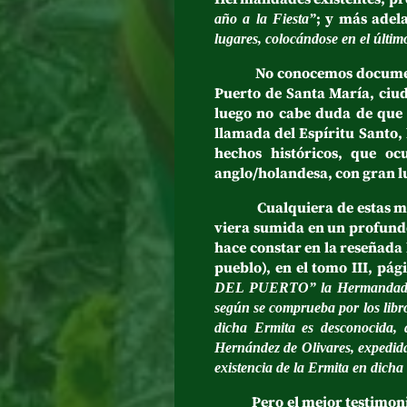
; y más adel
año a la Fiesta”
lugares, colocándose en el últim
No conocemos documentalme
Puerto de Santa María, ciud
luego no cabe duda de que s
llamada del Espíritu Santo, 
hechos históricos, que o
anglo/holandesa, con gran luj
Cualquiera de estas motiva
viera sumida en un profundo 
hace constar en la reseñada 
pueblo), en el tomo III, pág
DEL PUERTO” la Hermandad de 
según se comprueba por los libr
dicha Ermita es desconocida, 
Hernández de Olivares, expedid
existencia de la Ermita en dicha 
Pero el mejor testimonio d