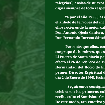
“alegrías”, ansias de nuevos
digna siempre de todo respe
Ya por el año 1958, las as
el anhelo de fervores del in
ellos rocieros de la mejor 
Don Antonio Ojeda Cantera, 
Don Fernando Torrent Sánche
Pero más que ellos, con to
ese grupo de hombres, que si
El Puerto de Santa María pa
efecto el 26 de Febrero de 
Hermandad del Rocío de El 
primer Director Espiritual 
día 2 de Enero de 1995, fech
Seguiremos consignando los
celebraron los primeros cu
recibe culto el Santísimo Cr
De este modo, tan emotivo 