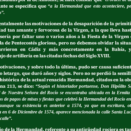
ante se especifica que
“a la Hermandad que esto aconteciere, pe
o”.
nte las motivaciones de la desaparición de la primiti
ad tan amante y fervorosa de la Virgen, a la que lleva ha
ería por faltar uno o varios años a la Fiesta de la Virgen e
la de Pentecostés gloriosa, pero no debemos olvidar la situac
currieron en Cádiz y más concretamente en la Bahía, y
o de artillería en las citadas fechas del Siglo XVIII.
ciones, y sobre todo la última, pudo ser causa suficien
letargo, que duró años y siglos. Pero no se perdió la semilla
histórica de la actual renacida Hermandad, citados en la obr
ina 213, se dice:
“Según el historiador portuense, Don Hipólito
Nuestra Señora del Rocío se encontraba ubicada en la Ermita d
os de pagos de misas y fiestas que celebró la Hermandad del Rocío e
aunque su existencia es anterior a 1574, ya que en escritura, ot
a en 6 de Diciembre de 1574, aparece mencionada la calle Santa Luc
calle”.
e la Hermandad, referente a su antigüedad rociera es ta