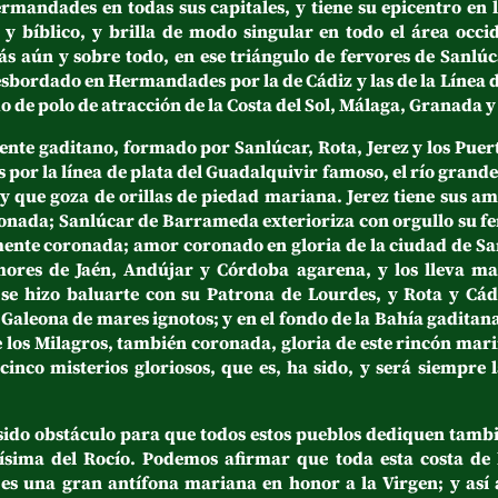
ermandades en todas sus capitales, y tiene su epicentro en 
y bíblico, y brilla de modo singular en todo el área occid
ás aún y sobre todo, en ese triángulo de fervores de Sanlúc
esbordado en Hermandades por la de Cádiz y las de la Línea 
o de polo de atracción de la Costa del Sol, Málaga, Granada 
gaditano, formado por Sanlúcar, Rota, Jerez y los Puerto
 por la línea de plata del Guadalquivir famoso, el río grande 
 y que goza de orillas de piedad mariana. Jerez tiene sus am
onada; Sanlúcar de Barrameda exterioriza con orgullo su fer
mente coronada; amor coronado en gloria de la ciudad de San
mores de Jaén, Andújar y Córdoba agarena, y los lleva m
se hizo baluarte con su Patrona de Lourdes, y Rota y Cád
Galeona de mares ignotos; y en el fondo de la Bahía gaditana
 los Milagros, también coronada, gloria de este rincón mari
cinco misterios gloriosos, que es, ha sido, y será siempre
obstáculo para que todos estos pueblos dediquen también
ntísima del Rocío. Podemos afirmar que toda esta costa de 
 es una gran antífona mariana en honor a la Virgen; y as