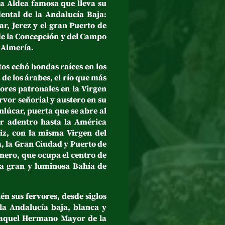
la Aldea famosa que lleva su
ental de la Andalucía Baja:
ar, Jerez y el gran Puerto de
de la Concepción y del Campo
y Almería.
s echó hondas raíces en los
de los árabes, el río que más
ores patronales en la Virgen
vor señorial y austero en su
lúcar, puerta que se abre al
ar adentro hasta la América
iz, con la misma Virgen del
, la Gran Ciudad y Puerto de
nero, que ocupa el centro de
 la gran y luminosa Bahía de
 sus fervores, desde siglos
la Andalucía baja, blanca y
í aquel Hermano Mayor de la