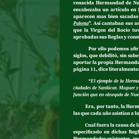
renacida Hermandad de Nue
encabezaba un artículo en 
aparecen mas bien sacadas d
". Así cantaban sus 
Paloma
que la Virgen del Rocío tu
aprobadas sus Reglas y const
Por ello podemos afirmar, 
siglos, que debilitó, sin sa
aportar la propia Hermandad
página 11, dice literalmente
“El ejemplo de la Herman
ciudades de Sanlúcar, Moguer y
función que en obsequio de Nues
Era, por tanto, la Hermand
las que cada año asistían a 
Cual fuera la causa de la 
especificado en dichas Reg
Hermandades existentes, pre