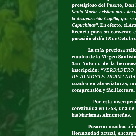
prestigioso del Puerto, Don
Santa María, existían otros doc
la desaparecida Capilla, que se 
En efecto, el Ar
Capuchinas”.
licencia para su convento 
posesión el día 15 de Octubr
La más preciosa reliquia de
cuadro de la Virgen Santísim
San Antonio de la hermosa 
inscripción:
“VERDADERO 
DE ALMONTE. HERMANDAD
cuadro en abreviaturas, mu
comprensión y fácil lectura.
Por esta inscripción se 
constituida en 1768, una de
las Marismas Almonteñas.
Pasaron muchos años, casi 
Hermandad actual, encargada