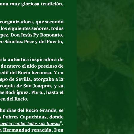
e una muy gloriosa tradición,
Reorganizadora, que secundó
los siguientes señores, todos
ópez, Don Jesús Py Bononato,
o Sánchez Pece y del Puerto,
la auténtica inspiradora de
 de nuevo el nido precioso de
edil del Rocío hermoso. Y en
po de Sevilla, otorgaba a la
roquia de San Joaquín, y su
s Rodríguez, Pbro., hasta el
en del Rocío.
o días del Rocío Grande, se
as Pobres Capuchinas, donde
”.
ueden contar todos sus huesos
 la Hermandad renacida, Don